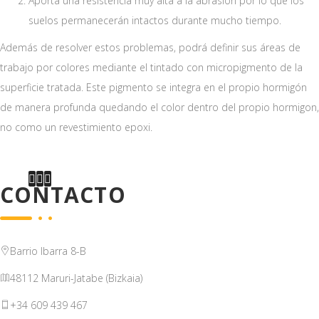
Aporta una resistencia muy alta a la abrasión por lo que los
suelos permanecerán intactos durante mucho tiempo.
Además de resolver estos problemas, podrá definir sus áreas de
trabajo por colores mediante el tintado con micropigmento de la
superficie tratada. Este pigmento se integra en el propio hormigón
de manera profunda quedando el color dentro del propio hormigon,
no como un revestimiento epoxi.
CONTACTO
Barrio Ibarra 8-B
48112 Maruri-Jatabe (Bizkaia)
+34 609 439 467