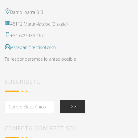
Barrio Ibarra 8-B
48112 Maruri-Jatabe (Bizkaia)
+34 609 439 467
jesteban@rectisol.com
Te responderemos lo antes posible
SUSCRIBETE
CONECTA CON RECTISOL