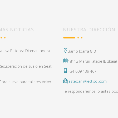
MAS NOTICIAS
NUESTRA DIRECCIÓN
Nueva Pulidora Diamantadora
Barrio Ibarra 8-B
48112 Maruri-Jatabe (Bizkaia)
Recuperación de suelo en Seat
+34 609 439 467
jesteban@rectisol.com
Obra nueva para talleres Volvo
Te responderemos lo antes pos